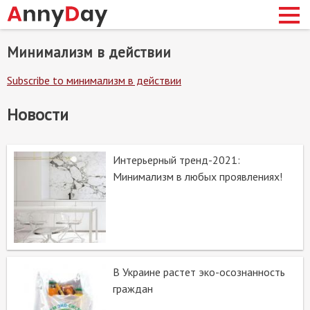
Skip
минимализм в действии
to
main
Subscribe to минимализм в действии
content
сновная
Новости
авигация
Интерьерный тренд-2021:
Минимализм в любых проявлениях!
В Украине растет эко-осознанность
граждан