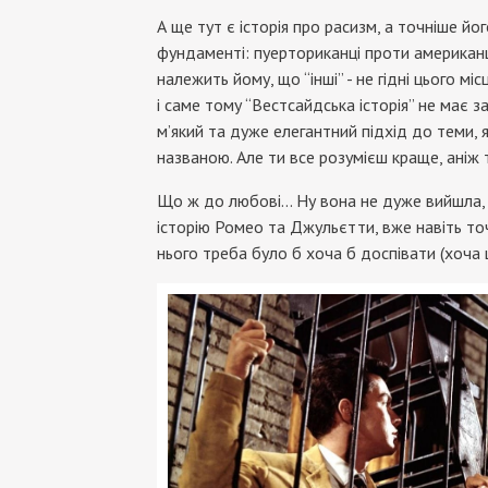
А ще тут є історія про расизм, а точніше йо
фундаменті: пуерториканці проти американц
належить йому, що “інші” - не гідні цього міс
і саме тому “Вестсайдська історія” не має
м’який та дуже елегантний підхід до теми,
названою. Але ти все розумієш краще, аніж 
Що ж до любові... Ну вона не дуже вийшла, 
історію Ромео та Джульєтти, вже навіть точ
нього треба було б хоча б доспівати (хоча ц