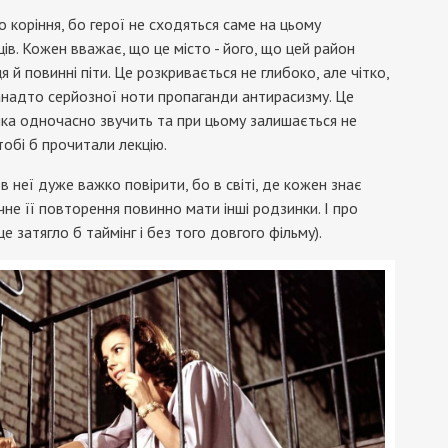
го коріння, бо герої не сходяться саме на цьому
ів. Кожен вважає, що це місто - його, що цей район
ця й повинні піти. Це розкривається не глибоко, але чітко,
 занадто серйозної ноти пропаганди антирасизму. Це
 яка одночасно звучить та при цьому залишається не
тобі б прочитали лекцію.
в неї дуже важко повірити, бо в світі, де кожен знає
не її повторення повинно мати інші родзинки. І про
е затягло б таймінг і без того довгого фільму).