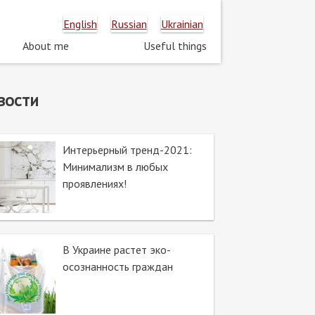
English
Russian
Ukrainian
About me
Useful things
Основная
навигация
вости
Интерьерный тренд-2021:
Минимализм в любых
проявлениях!
В Украине растет эко-
осознанность граждан