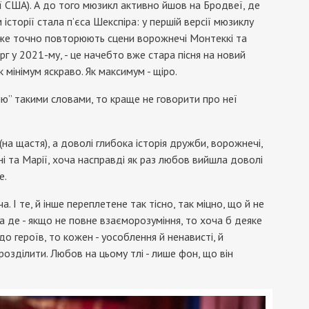
фії США). А до того мюзикл активно йшов на Бродвеї, де
 історії стала п’єса Шекспіра: у першій версії мюзиклу
уже точно повторюють сцени ворожнечі Монтеккі та
рг у 2021-му, - це начебто вже стара пісня на новий
к мінімум яскраво. Як максимум - щіро.
ію” такими словами, то краще не говорити про неї
ї (на щастя), а доволі глибока історія дружби, ворожнечі,
ні та Марії, хоча насправді як раз любов вийшла доволі
е.
 І те, й інше переплетене так тісно, так міцно, що й не
а де - якщо не повне взаєморозуміння, то хоча б деяке
 героїв, то кожен - уособлення й ненависті, й
 розділити. Любов на цьому тлі - лише фон, що він