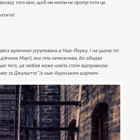
досвід того кіно, щоб ми могли не пропустити це.
ратити!
двох вуличних угруповань в Нью-Йорку. І на цьому тлі
 дівчини Марії, яка геть неможлива, бо обидва
ьше того, ця любов може навіть стати відправною
омео та Джульєтта” із нью-йоркським шармом.