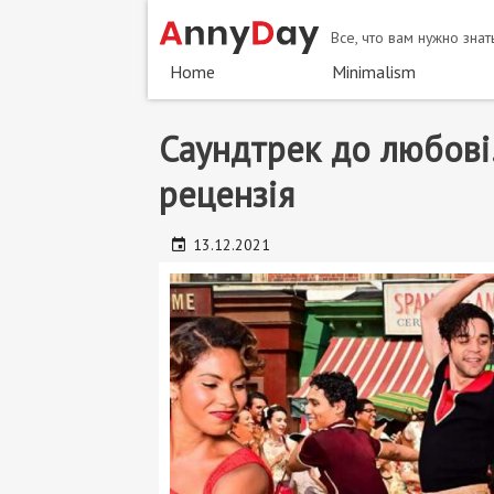
Skip
Все, что вам нужно зна
to
main
Home
Minimalism
content
Саундтрек до любові.
рецензія
13.12.2021