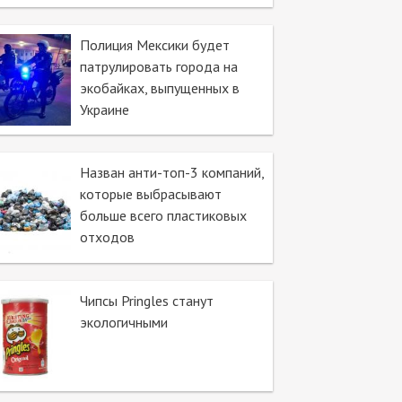
Полиция Мексики будет
патрулировать города на
экобайках, выпущенных в
Украине
Назван анти-топ-3 компаний,
которые выбрасывают
больше всего пластиковых
отходов
Чипсы Pringles станут
экологичными