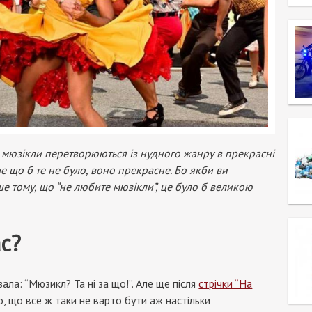
ть мюзікли перетворюються із нудного жанру в прекрасні
ле що б те не було, воно прекрасне. Бо якби ви
ше тому, що “не любите мюзікли”, це було б великою
ас?
азала: “Мюзикл? Та ні за що!”. Але ще після
стрічки “На
о, що все ж таки не варто бути аж настільки