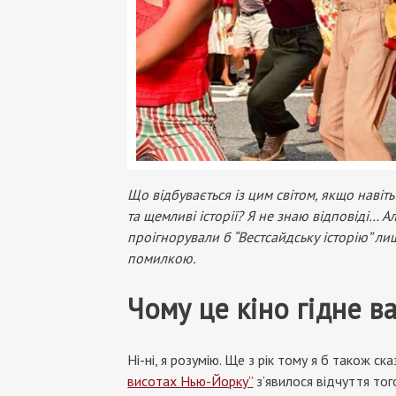
Що відбувається із цим світом, якщо наві
та щемливі історії? Я не знаю відповіді… А
проігнорували б “Вестсайдську історію” ли
помилкою.
Чому це кіно гідне в
Ні-ні, я розумію. Ще з рік тому я б також ск
висотах Нью-Йорку”
з’явилося відчуття тог