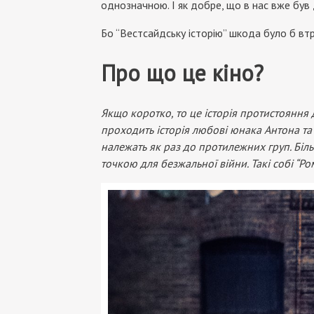
однозначною. І як добре, що в нас вже був 
Бо “Вестсайдську історію” шкода було б вт
Про що це кіно?
Якщо коротко, то це історія протистояння 
проходить історія любові юнака Антона та
належать як раз до протилежних груп. Біл
точкою для безжальної війни. Такі собі “Р