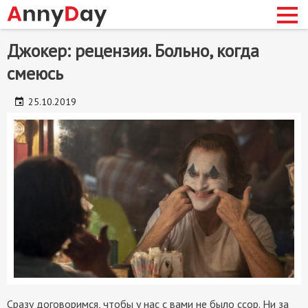
Skip
Джокер: рецензия. Больно, когда
to
смеюсь
main
content
сновная
25.10.2019
авигация
Сразу договоримся, чтобы у нас с вами не было ссор. Ни за