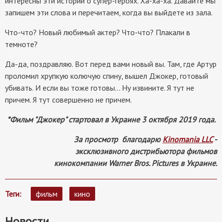
интересны эти истории о супер-героях. Ха-ха-ха. Давайте мы
запишем эти слова и перечитаем, когда вы выйдете из зала.
Что-что? Новый любимый актер? Что-что? Плакали в
темноте?
Да-да, поздравляю. Вот перед вами новый вы. Там, где Артур
проломил хрупкую колючую спину, вышел Джокер, готовый
убивать. И если вы тоже готовы… Ну извините. Я тут не
причем. Я тут совершенно не причем.
*Фильм "Джокер" стартовал в Украине 3 октября 2019 года.
За просмотр благодарю
Kinomania LLC
-
эксклюзивного дистрибьютора фильмов
кинокомпании Warner Bros. Pictures в Украине.
Теги
фильм
кино
Новости