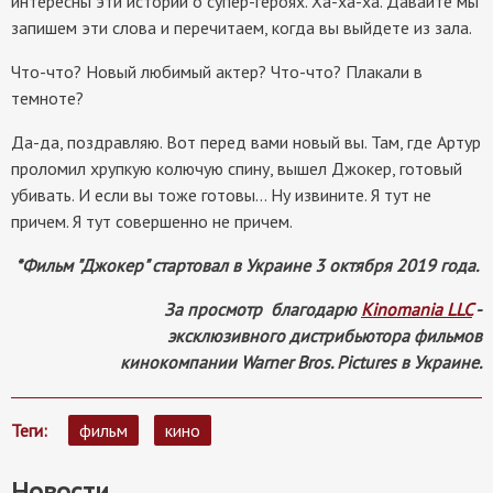
интересны эти истории о супер-героях. Ха-ха-ха. Давайте мы
запишем эти слова и перечитаем, когда вы выйдете из зала.
Что-что? Новый любимый актер? Что-что? Плакали в
темноте?
Да-да, поздравляю. Вот перед вами новый вы. Там, где Артур
проломил хрупкую колючую спину, вышел Джокер, готовый
убивать. И если вы тоже готовы… Ну извините. Я тут не
причем. Я тут совершенно не причем.
*Фильм "Джокер" стартовал в Украине 3 октября 2019 года.
За просмотр благодарю
Kinomania LLC
-
эксклюзивного дистрибьютора фильмов
кинокомпании Warner Bros. Pictures в Украине.
Теги
фильм
кино
Новости