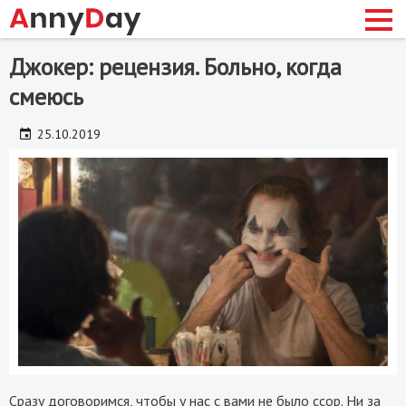
Перейти
Джокер: рецензия. Больно, когда
к
смеюсь
основному
содержанию
сновная
25.10.2019
авигация
Сразу договоримся, чтобы у нас с вами не было ссор. Ни за