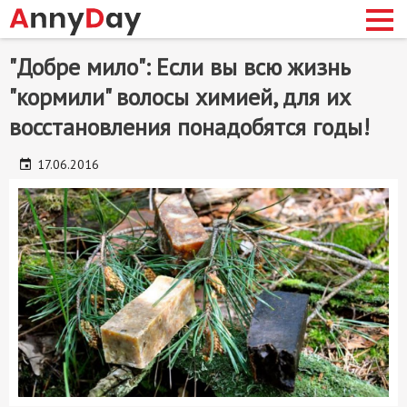
Перейти
"Добре мило": Если вы всю жизнь
к
"кормили" волосы химией, для их
основному
содержанию
восстановления понадобятся годы!
сновная
авигация
17.06.2016