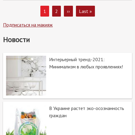
Page
1
Page
2
Следующая
››
Последняя
Last »
Нумерация
страница
страница
страниц
Подписаться на макияж
Новости
Интерьерный тренд-2021:
Минимализм в любых проявлениях!
В Украине растет эко-осознанность
граждан