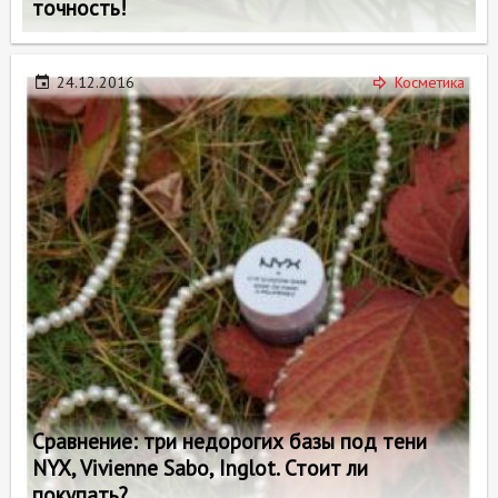
точность!
24.12.2016
Косметика
Сравнение: три недорогих базы под тени
NYX, Vivienne Sabo, Inglot. Стоит ли
покупать?