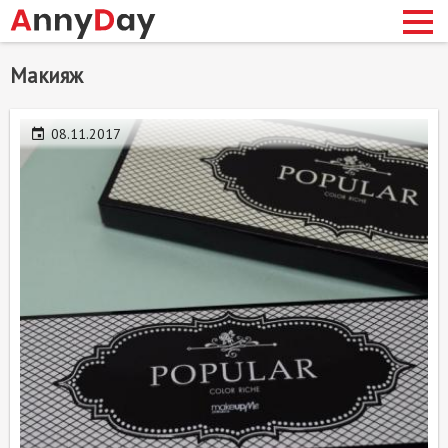
Перейти
макияж
к
основному
содержанию
08.11.2017
сновная
авигация