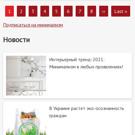
Page
1
Page
2
Page
3
Page
4
Page
5
Page
6
Page
7
Page
8
Следующая
››
Последня
Last »
Нумерация
страница
страница
страниц
Подписаться на минимализм
Новости
Интерьерный тренд-2021:
Минимализм в любых проявлениях!
В Украине растет эко-осознанность
граждан