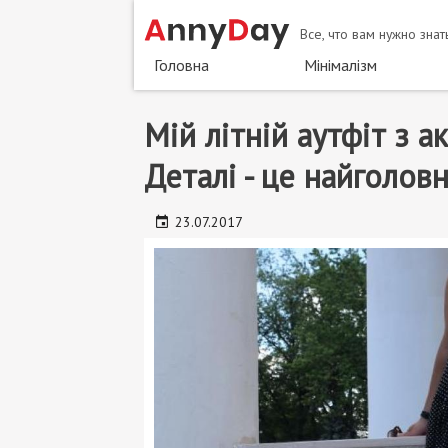
Перейти
Все, что вам нужно зна
до
основного
Головна
Мінімалізм
матеріалу
Мій літній аутфіт з а
Деталі - це найголов
23.07.2017