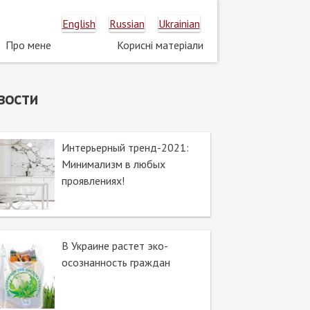
English
Russian
Ukrainian
Про мене
Корисні матеріали
Основная
навигация
вости
Интерьерный тренд-2021:
Минимализм в любых
проявлениях!
В Украине растет эко-
осознанность граждан