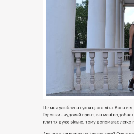
Це моя улюблена сукня цього літа. Вона від 
Горошки - чудовий принт, він мені подобаєт
плаття дуже вільне, тому допомагає легко пр
Але що я замовила на tosave.com? Сукня пот