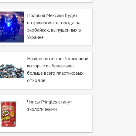
Полиция Мексики будет
патрулировать города на
экобайках, выпущенных в
Украине
Назван анти-топ-3 компаний,
которые выбрасывают
больше всего пластиковых
отходов
Чипсы Pringles станут
экологичными