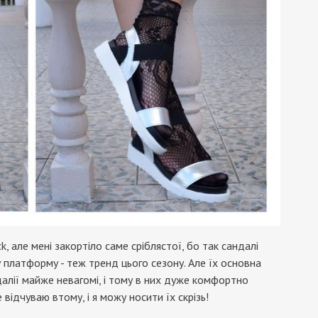
, але мені закортіло саме сріблястої, бо так сандалі
 платформу - теж тренд цього сезону. Але їх основна
далії майже невагомі, і тому в них дуже комфортно
е відчуваю втому, і я можу носити їх скрізь!