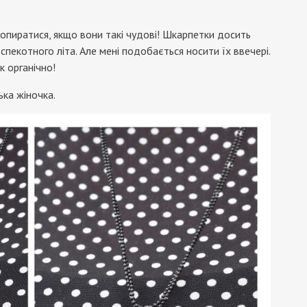
опиратися, якщо вони такі чудові! Шкарпетки досить
 спекотного літа. Але мені подобається носити їх ввечері.
к органічно!
нька жіночка.