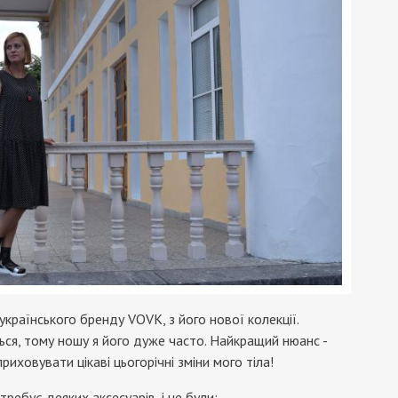
українського бренду VOVK, з його нової колекції.
ься, тому ношу я його дуже часто. Найкращий нюанс -
иховувати цікаві цьогорічні зміни мого тіла!
ребує деяких аксесуарів, і це були: