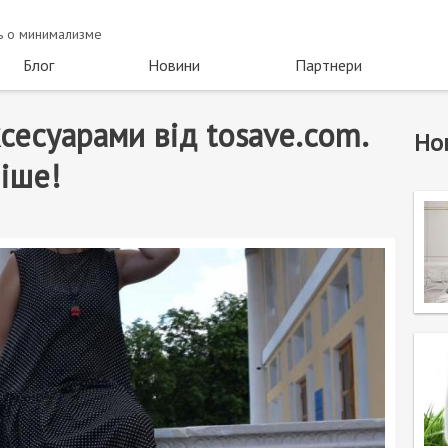
ть о минимализме
Блог
Новини
Партнери
ксесуарами від tosave.com.
Но
ніше!