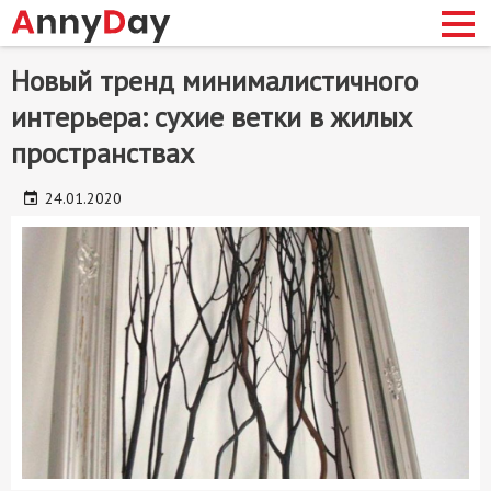
Перейти
Новый тренд минималистичного
до
интерьера: сухие ветки в жилых
основного
матеріалу
пространствах
сновная
авигация
24.01.2020