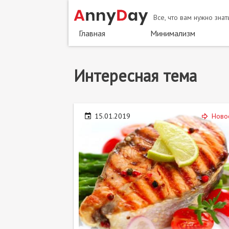
Перейти
Все, что вам нужно зна
к
основному
Главная
Минимализм
содержанию
интересная тема
15.01.2019
Ново