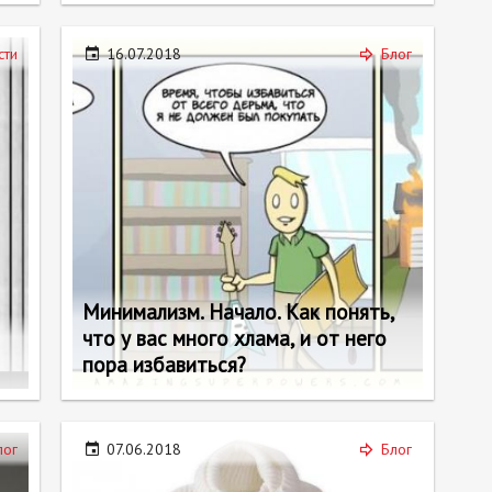
сти
16.07.2018
Блог
Минимализм. Начало. Как понять,
что у вас много хлама, и от него
пора избавиться?
лог
07.06.2018
Блог