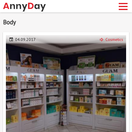
Skip
body
to
main
content
04.09.2017
Cosmetics
сновная
авигация